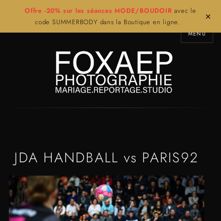
Offre -20% sur les séances MODE/BOUDOIR
avec le
×
code SUMMERBODY dans la Boutique en ligne.
MENU
JDA HANDBALL vs PARIS92