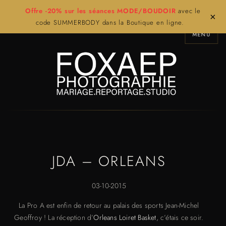
Offre -20% sur les séances MODE/BOUDOIR
avec le
×
code SUMMERBODY dans la Boutique en ligne.
MENU
JDA – ORLEANS
03-10-2015
La Pro A est enfin de retour au palais des sports Jean-Michel
Geoffroy ! La réception d’
Orleans Loiret Basket
, c’étais ce soir.