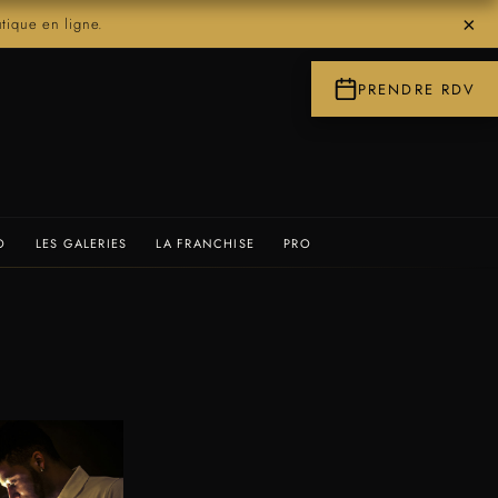
×
ique en ligne.
PRENDRE RDV
O
LES GALERIES
LA FRANCHISE
PRO