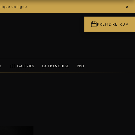
×
ique en ligne.
PRENDRE RDV
O
LES GALERIES
LA FRANCHISE
PRO