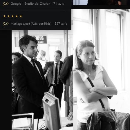
5.0
Google : Studio de Chalon · 74 avis
★★★★★
5.0
Mariages.net (Avis certifiés) · 357 avis