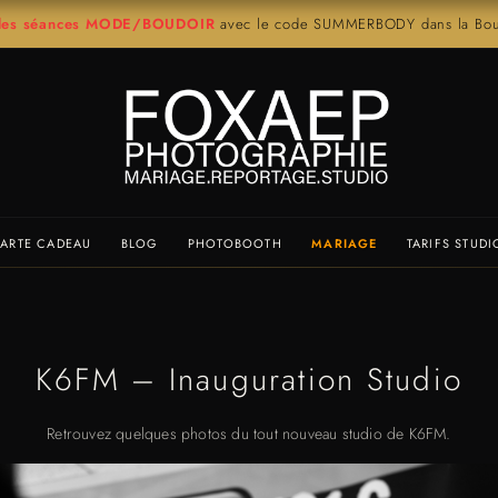
r les séances MODE/BOUDOIR
avec le code SUMMERBODY dans la Bout
ARTE CADEAU
BLOG
PHOTOBOOTH
MARIAGE
TARIFS STUDI
K6FM – Inauguration Studio
Retrouvez quelques photos du tout nouveau studio de K6FM.