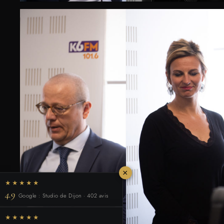
×
★★★★★
4.9
Google : Studio de Dijon · 402 avis
★★★★★