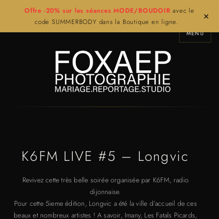
Offre -20% sur les séances MODE/BOUDOIR
avec le
×
code SUMMERBODY dans la Boutique en ligne.
MENU
K6FM LIVE #5 – Longvic
Revivez cette très belle soirée organisée par K6FM, radio
dijonnaise.
Pour cette 5ieme édition, Longvic a été la ville d’accueil de ces
beaux et nombreux artistes ! A savoir, Imany, Les Fatals Picards,