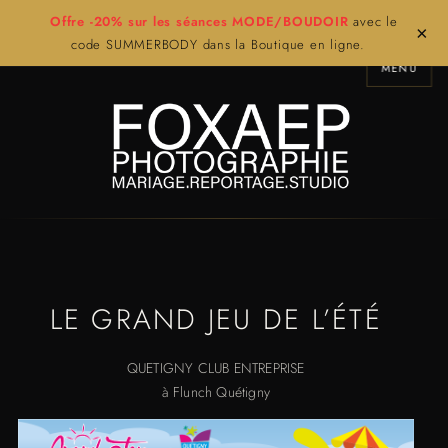
Offre -20% sur les séances MODE/BOUDOIR
avec le
×
code SUMMERBODY dans la Boutique en ligne.
MENU
LE GRAND JEU DE L’ÉTÉ
QUETIGNY CLUB ENTREPRISE
à Flunch Quétigny