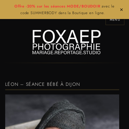
Offre -20% sur les séances MODE/BOUDOIR
avec le
×
code SUMMERBODY dans la Boutique en ligne.
MENU
LÉON – SÉANCE BÉBÉ À DIJON