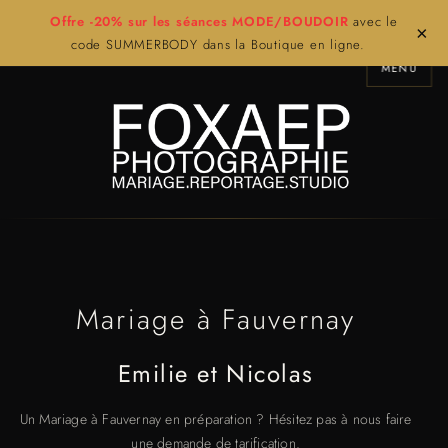
Offre -20% sur les séances MODE/BOUDOIR
avec le
×
code SUMMERBODY dans la Boutique en ligne.
MENU
Mariage à Fauvernay
Emilie et Nicolas
Un Mariage à Fauvernay en préparation ? Hésitez pas à nous faire
une demande de tarification.