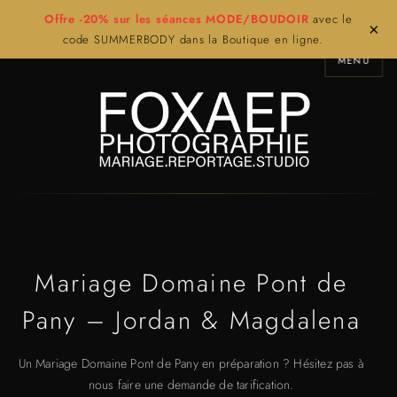
Offre -20% sur les séances MODE/BOUDOIR
avec le
×
code SUMMERBODY dans la Boutique en ligne.
MENU
Mariage Domaine Pont de
Pany – Jordan & Magdalena
Un Mariage Domaine Pont de Pany en préparation ? Hésitez pas à
nous faire une demande de tarification.