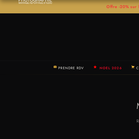
Offre -20% su
PRENDRE RDV
NOEL 2026
C
R