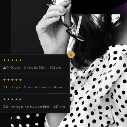
×
★★★★★
4.9
Google : Studio de Dijon · 402 avis
★★★★★
5.0
Google : Studio de Chalon · 74 avis
★★★★★
5.0
Mariages.net (Avis certifiés) · 357 avis