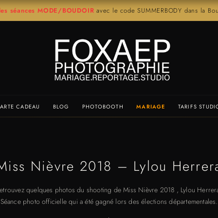
r les séances MODE/BOUDOIR
avec le code SUMMERBODY dans la Bout
ARTE CADEAU
BLOG
PHOTOBOOTH
MARIAGE
TARIFS STUDI
Miss Nièvre 2018 – Lylou Herrer
etrouvez quelques photos du shooting de Miss Nièvre 2018 , Lylou Herrer
Séance photo officielle qui a été gagné lors des élections départementales.