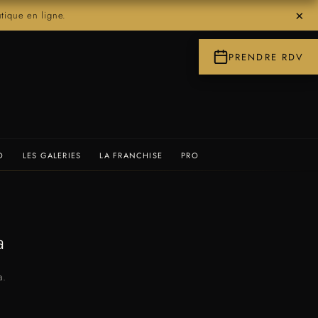
×
ique en ligne.
PRENDRE RDV
O
LES GALERIES
LA FRANCHISE
PRO
a
a.