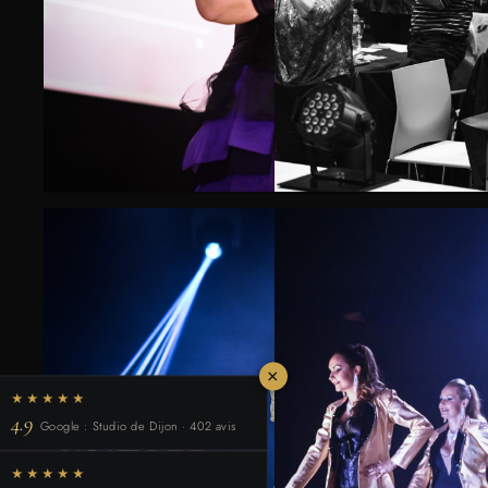
×
★★★★★
4.9
Google : Studio de Dijon · 402 avis
★★★★★