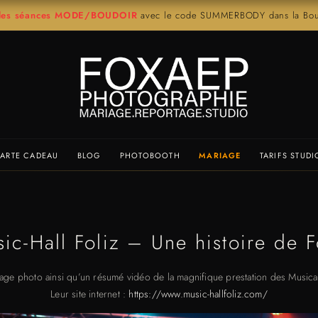
r les séances MODE/BOUDOIR
avec le code SUMMERBODY dans la Bout
ARTE CADEAU
BLOG
PHOTOBOOTH
MARIAGE
TARIFS STUDI
ic-Hall Foliz – Une histoire de F
age photo ainsi qu’un résumé vidéo de la magnifique prestation des Musical
Leur site internet :
https://www.music-hallfoliz.com/