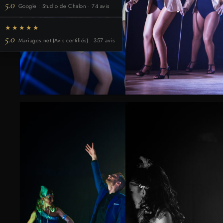
5.0
Google : Studio de Chalon · 74 avis
★★★★★
5.0
Mariages.net (Avis certifiés) · 357 avis