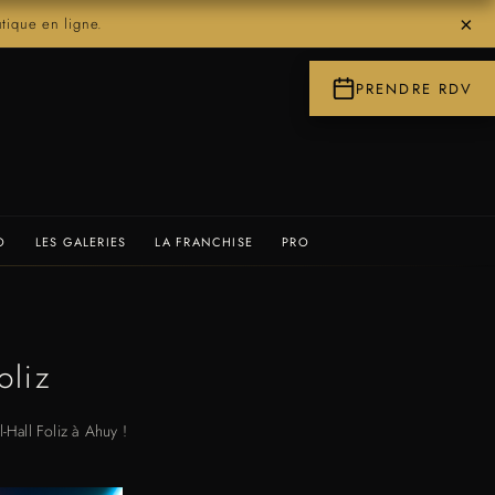
×
ique en ligne.
PRENDRE RDV
O
LES GALERIES
LA FRANCHISE
PRO
oliz
-Hall Foliz à Ahuy !