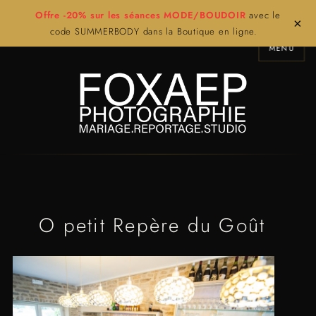
Offre -20% sur les séances MODE/BOUDOIR
avec le
×
code SUMMERBODY dans la Boutique en ligne.
MENU
O petit Repère du Goût