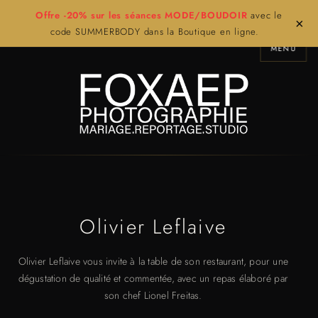
Offre -20% sur les séances MODE/BOUDOIR
avec le
×
code SUMMERBODY dans la Boutique en ligne.
MENU
Olivier Leflaive
Olivier Leflaive vous invite à la table de son restaurant, pour une
dégustation de qualité et commentée, avec un repas élaboré par
son chef Lionel Freitas.