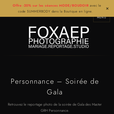
Offre -20% sur les séances MODE/BOUDOIR
avec le
×
code SUMMERBODY dans la Boutique en ligne.
MENU
Personnance – Soirée de
Gala
Retrouvez le reportage photo de la soirée de Gala des Master
GRH Personnance.