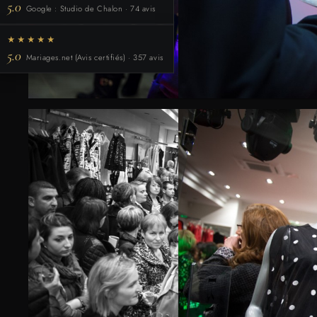
5.0
Google : Studio de Chalon · 74 avis
★★★★★
5.0
Mariages.net (Avis certifiés) · 357 avis