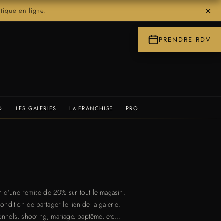
×
ique en ligne.
PRENDRE RDV
O
LES GALERIES
LA FRANCHISE
PRO
ier d’une remise de 20% sur tout le magasin.
dition de partager le lien de la galerie.
onnels, shooting, mariage, baptême, etc…