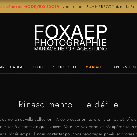
r les séances MODE/BOUDOIR
avec le code SUMMERBODY dans la Bout
ARTE CADEAU
BLOG
PHOTOBOOTH
MARIAGE
TARIFS STUDI
Rinascimento : Le défilé
otos de la nouvelle collection ! A cette occasion les clients ont pu bénéfic
mises à disposition gratuitement. Vous pouvez donc les récupérer sous con
ira, n’hésitez pas à nous contacter pour vos reportages privés et professi