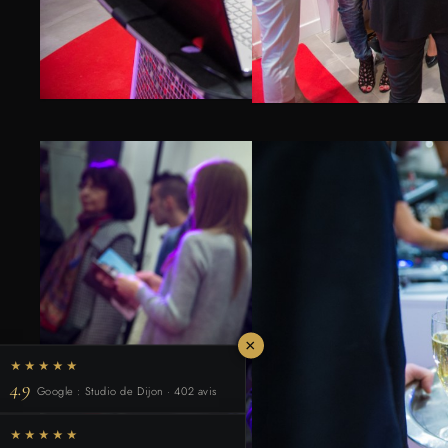
×
★★★★★
4.9
Google : Studio de Dijon · 402 avis
★★★★★