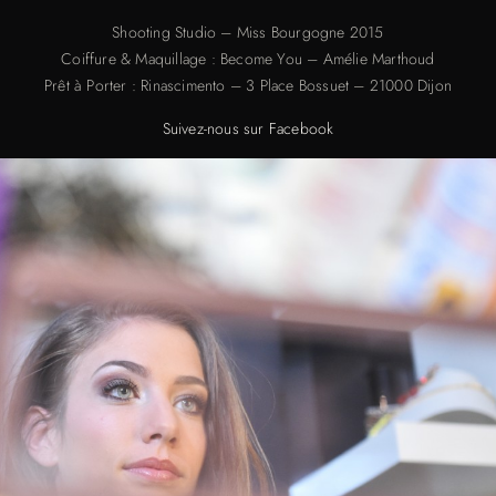
Shooting Studio – Miss Bourgogne 2015
Coiffure & Maquillage : Become You – Amélie Marthoud
Prêt à Porter : Rinascimento – 3 Place Bossuet – 21000 Dijon
Suivez-nous sur Facebook