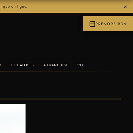
×
ique en ligne.
PRENDRE RDV
O
LES GALERIES
LA FRANCHISE
PRO