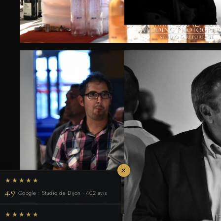
×
★★★★★
4.9
Google : Studio de Dijon · 402 avis
★★★★★