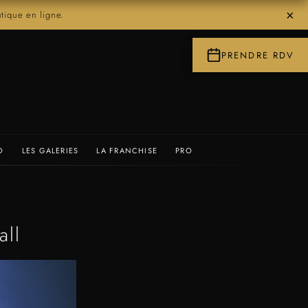
×
ique en ligne.
PRENDRE RDV
O
LES GALERIES
LA FRANCHISE
PRO
all