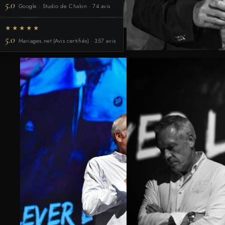
5.0
Google : Studio de Chalon · 74 avis
★★★★★
5.0
Mariages.net (Avis certifiés) · 357 avis