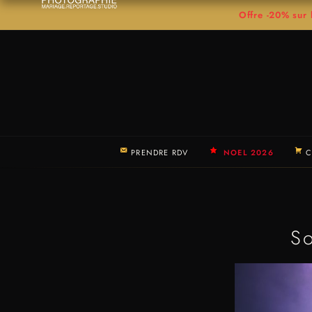
Offre -20% su
PRENDRE RDV
NOEL 2026
C
So