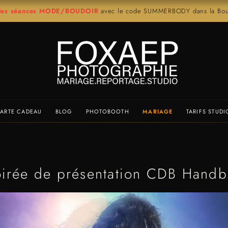
r les séances MODE/BOUDOIR
avec le code SUMMERBODY dans la Bout
ARTE CADEAU
BLOG
PHOTOBOOTH
MARIAGE
TARIFS STUDI
irée de présentation CDB Handb