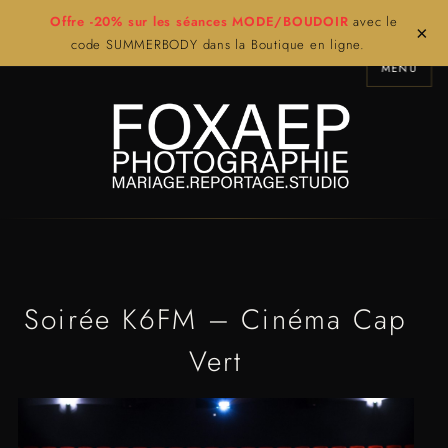
Offre -20% sur les séances MODE/BOUDOIR
avec le
×
code SUMMERBODY dans la Boutique en ligne.
MENU
Soirée K6FM – Cinéma Cap
Vert