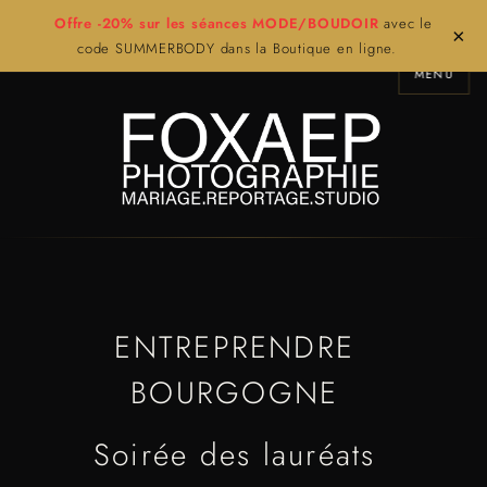
Offre -20% sur les séances MODE/BOUDOIR
avec le
×
code SUMMERBODY dans la Boutique en ligne.
MENU
ENTREPRENDRE
BOURGOGNE
Soirée des lauréats