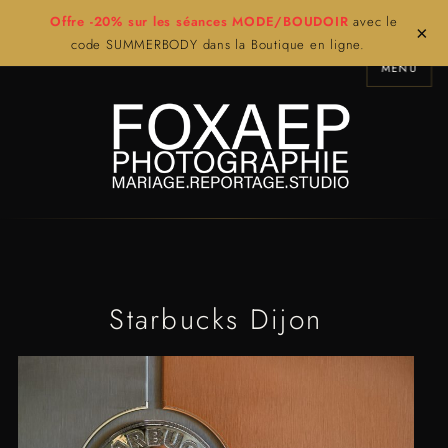
Offre -20% sur les séances MODE/BOUDOIR
avec le
×
code SUMMERBODY dans la Boutique en ligne.
MENU
Starbucks Dijon