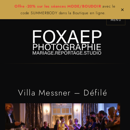
Offre -20% sur les séances MODE/BOUDOIR
avec le
×
code SUMMERBODY dans la Boutique en ligne.
MENU
Villa Messner – Défilé