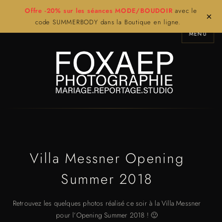
Offre -20% sur les séances MODE/BOUDOIR
avec le
×
code SUMMERBODY dans la Boutique en ligne.
MENU
Villa Messner Opening
Summer 2018
Retrouvez les quelques photos réalisé ce soir à la Villa Messner
pour l’Opening Summer 2018 ! 🙂