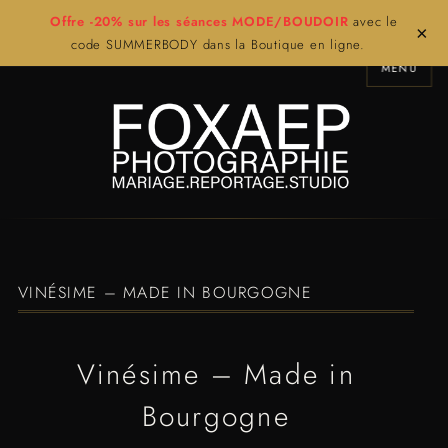
Offre -20% sur les séances MODE/BOUDOIR
avec le
×
code SUMMERBODY dans la Boutique en ligne.
MENU
VINÉSIME – MADE IN BOURGOGNE
Vinésime – Made in
Bourgogne