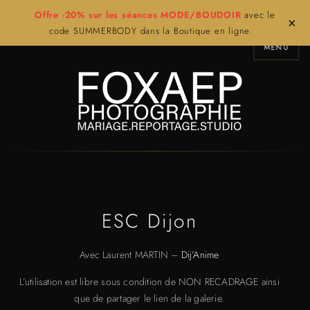
Offre -20% sur les séances MODE/BOUDOIR
avec le
×
code SUMMERBODY dans la Boutique en ligne.
MENU
ESC Dijon
Avec Laurent MARTIN –
Dij’Anime
L’utilisation est libre sous condition de NON RECADRAGE ainsi
que de partager le lien de la galerie.