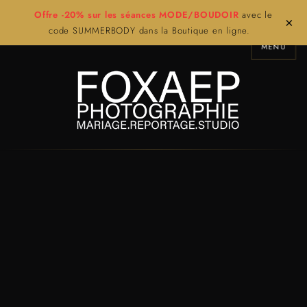
Offre -20% sur les séances MODE/BOUDOIR
avec le
×
code SUMMERBODY dans la Boutique en ligne.
MENU