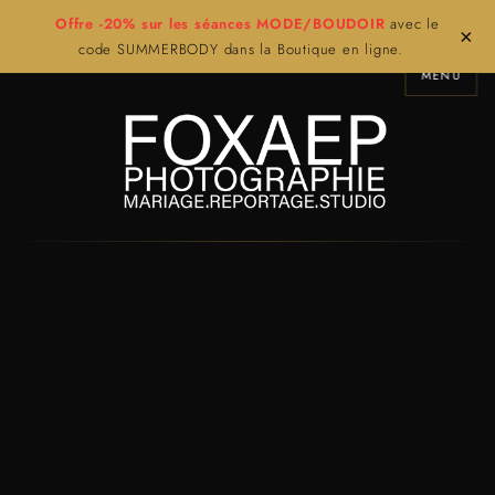
Offre -20% sur les séances MODE/BOUDOIR
avec le
×
code SUMMERBODY dans la Boutique en ligne.
MENU